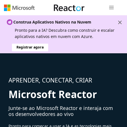
Navegação
Construa Aplicativos Nativos na Nuvem
Pronto para a IA? Descubra como construir e escalar
aplicativos nativos em nuvem com Azure.
Registrar agora
APRENDER, CONECTAR, CRIAR
Microsoft Reactor
Junte-se ao Microsoft Reactor e interaja com
os desenvolvedores ao vivo
Pronto para começar a usar a IA e as tecnologias mais