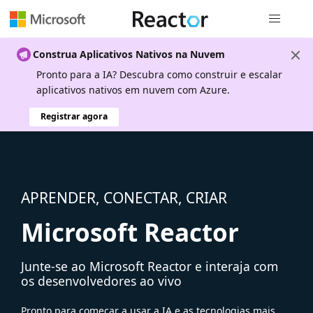
Navegação
Construa Aplicativos Nativos na Nuvem
Pronto para a IA? Descubra como construir e escalar
aplicativos nativos em nuvem com Azure.
Registrar agora
APRENDER, CONECTAR, CRIAR
Microsoft Reactor
Junte-se ao Microsoft Reactor e interaja com
os desenvolvedores ao vivo
Pronto para começar a usar a IA e as tecnologias mais