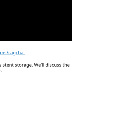
a.ms/ragchat
stent storage. We'll discuss the
.