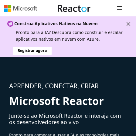
Navegação
Construa Aplicativos Nativos na Nuvem
Pronto para a IA? Descubra como construir e escalar
aplicativos nativos em nuvem com Azure.
Registrar agora
APRENDER, CONECTAR, CRIAR
Microsoft Reactor
Junte-se ao Microsoft Reactor e interaja com
os desenvolvedores ao vivo
Pronto para começar a usar a IA e as tecnologias mais