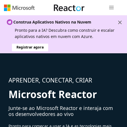
Navegação
Construa Aplicativos Nativos na Nuvem
Pronto para a IA? Descubra como construir e escalar
aplicativos nativos em nuvem com Azure.
Registrar agora
APRENDER, CONECTAR, CRIAR
Microsoft Reactor
Junte-se ao Microsoft Reactor e interaja com
os desenvolvedores ao vivo
Pronto para começar a usar a IA e as tecnologias mais