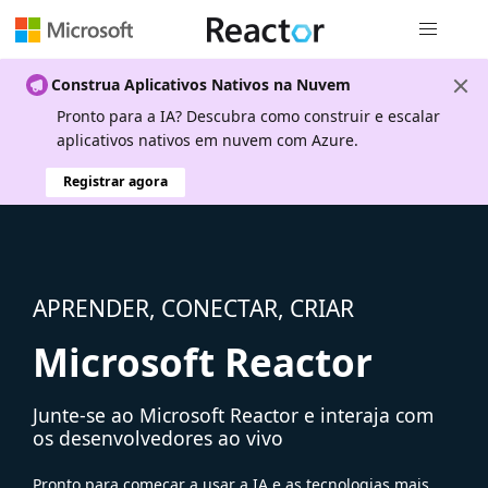
Navegação
Construa Aplicativos Nativos na Nuvem
Pronto para a IA? Descubra como construir e escalar
aplicativos nativos em nuvem com Azure.
Registrar agora
APRENDER, CONECTAR, CRIAR
Microsoft Reactor
Junte-se ao Microsoft Reactor e interaja com
os desenvolvedores ao vivo
Pronto para começar a usar a IA e as tecnologias mais