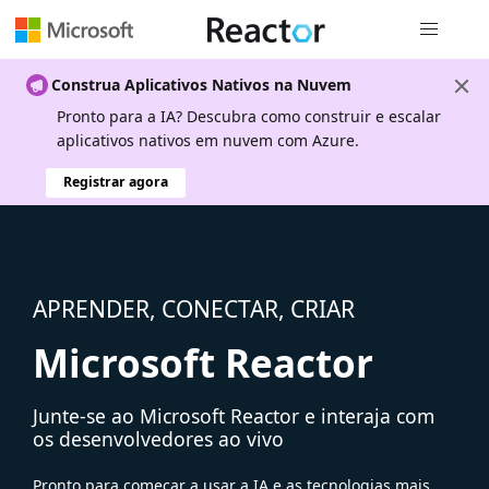
Navegação
Construa Aplicativos Nativos na Nuvem
Pronto para a IA? Descubra como construir e escalar
aplicativos nativos em nuvem com Azure.
Registrar agora
APRENDER, CONECTAR, CRIAR
Microsoft Reactor
Junte-se ao Microsoft Reactor e interaja com
os desenvolvedores ao vivo
Pronto para começar a usar a IA e as tecnologias mais