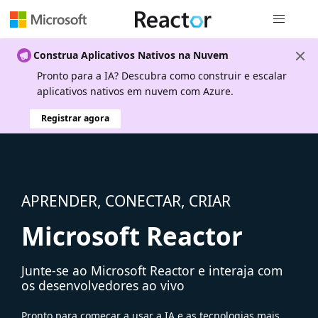
Navegação
Construa Aplicativos Nativos na Nuvem
Pronto para a IA? Descubra como construir e escalar
aplicativos nativos em nuvem com Azure.
Registrar agora
APRENDER, CONECTAR, CRIAR
Microsoft Reactor
Junte-se ao Microsoft Reactor e interaja com
os desenvolvedores ao vivo
Pronto para começar a usar a IA e as tecnologias mais