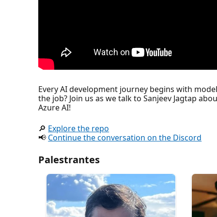
Every AI development journey begins with model 
the job? Join us as we talk to Sanjeev Jagtap abo
Azure AI!
🔎
Explore the repo
📢
Continue the conversation on the Discord
Palestrantes