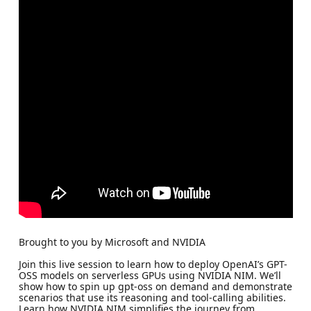
Brought to you by Microsoft and NVIDIA​
Join this live session to learn how to deploy OpenAI’s GPT-
OSS models on serverless GPUs using NVIDIA NIM. We’ll
show how to spin up gpt-oss on demand and demonstrate
scenarios that use its reasoning and tool-calling abilities.
Learn how NVIDIA NIM simplifies the journey from