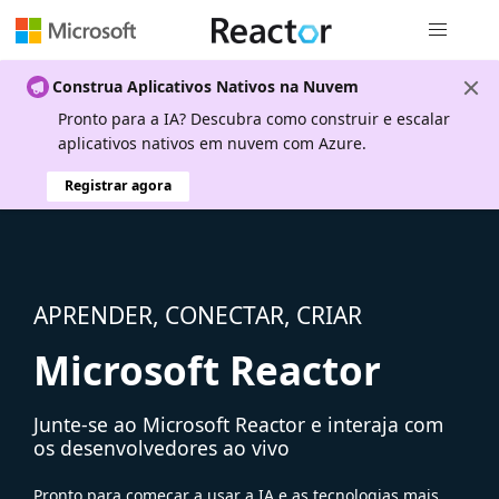
Navegação
Construa Aplicativos Nativos na Nuvem
Pronto para a IA? Descubra como construir e escalar
aplicativos nativos em nuvem com Azure.
Registrar agora
APRENDER, CONECTAR, CRIAR
Microsoft Reactor
Junte-se ao Microsoft Reactor e interaja com
os desenvolvedores ao vivo
Pronto para começar a usar a IA e as tecnologias mais