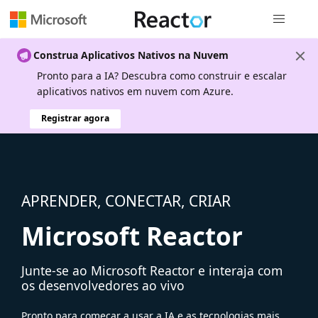
Navegação
Construa Aplicativos Nativos na Nuvem
Pronto para a IA? Descubra como construir e escalar
aplicativos nativos em nuvem com Azure.
Registrar agora
APRENDER, CONECTAR, CRIAR
Microsoft Reactor
Junte-se ao Microsoft Reactor e interaja com
os desenvolvedores ao vivo
Pronto para começar a usar a IA e as tecnologias mais