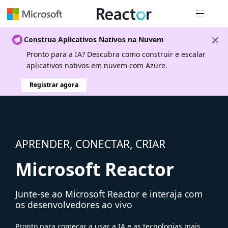
Navegação
Construa Aplicativos Nativos na Nuvem
Pronto para a IA? Descubra como construir e escalar
aplicativos nativos em nuvem com Azure.
Registrar agora
APRENDER, CONECTAR, CRIAR
Microsoft Reactor
Junte-se ao Microsoft Reactor e interaja com
os desenvolvedores ao vivo
Pronto para começar a usar a IA e as tecnologias mais