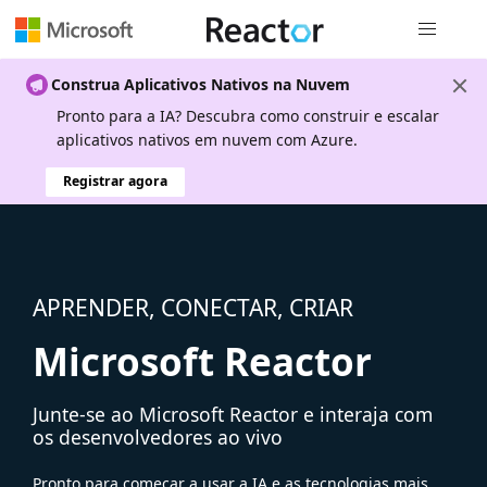
Navegação
Construa Aplicativos Nativos na Nuvem
Pronto para a IA? Descubra como construir e escalar
aplicativos nativos em nuvem com Azure.
Registrar agora
APRENDER, CONECTAR, CRIAR
Microsoft Reactor
Junte-se ao Microsoft Reactor e interaja com
os desenvolvedores ao vivo
Pronto para começar a usar a IA e as tecnologias mais