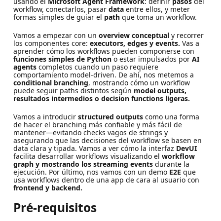
usando el
Microsoft Agent Framework
: definir
pasos
del
workflow, conectarlos, pasar
data
entre ellos, y meter
formas simples de guiar el
path
que toma un workflow.
Vamos a empezar con un
overview conceptual
y recorrer
los componentes core:
executors, edges y events.
Vas a
aprender cómo los workflows pueden componerse con
funciones simples de Python
o estar impulsados por
AI
agents
completos cuando un paso requiere
comportamiento model-driven. De ahí, nos metemos a
conditional branching
, mostrando cómo un workflow
puede seguir paths distintos según
model outputs,
resultados intermedios o decision functions ligeras.
Vamos a introducir
structured outputs
como una forma
de hacer el branching más confiable y más fácil de
mantener—evitando checks vagos de strings y
asegurando que las decisiones del workflow se basen en
data clara y tipada. Vamos a ver cómo la interfaz
DevUI
facilita desarrollar workflows visualizando el
workflow
graph y mostrando los streaming events
durante la
ejecución. Por último, nos vamos con un demo
E2E
que
usa workflows dentro de una app de cara al usuario con
frontend y backend.
Pré-requisitos