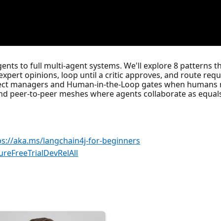
ents to full multi-agent systems. We'll explore 8 patterns 
 expert opinions, loop until a critic approves, and route requ
ject managers and Human-in-the-Loop gates when humans need
and peer-to-peer meshes where agents collaborate as equals
ps://aka.ms/langchain4j-for-beginners
ureFreeTrialDevRelAll