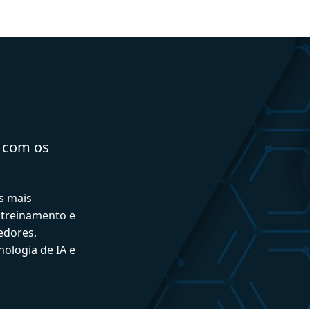
a com os
s mais
 treinamento e
edores,
ologia de IA e