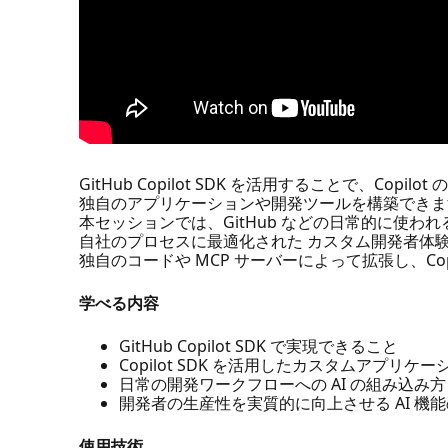
GitHub Copilot SDK を活用することで、Copilo
独自のアプリケーションや開発ツールを構築できま
本セッションでは、GitHub などの日常的に使わ
自社のプロセスに最適化された カスタム開発者体
独自のコードや MCP サーバーによって拡張し、Co
学べる内容
GitHub Copilot SDK で実現できること
Copilot SDK を活用したカスタムアプリ
日常の開発ワークフローへの AI の組み込み方
開発者の生産性を実質的に向上させる AI 機
使用技術