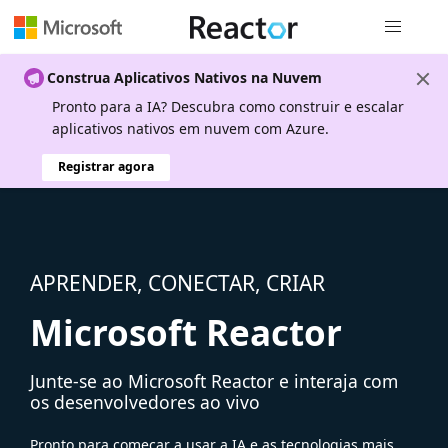
Navegação
Construa Aplicativos Nativos na Nuvem
Pronto para a IA? Descubra como construir e escalar
aplicativos nativos em nuvem com Azure.
Registrar agora
APRENDER, CONECTAR, CRIAR
Microsoft Reactor
Junte-se ao Microsoft Reactor e interaja com
os desenvolvedores ao vivo
Pronto para começar a usar a IA e as tecnologias mais