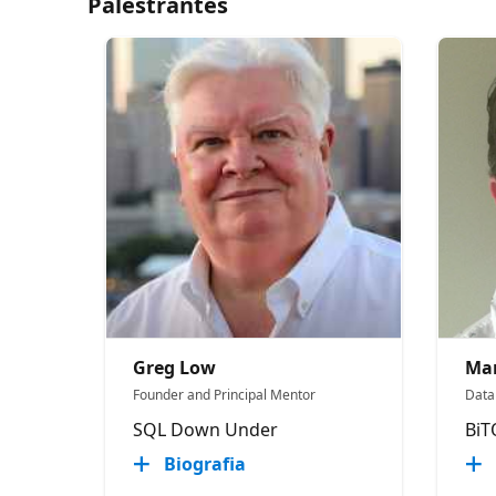
Palestrantes
Greg Low
Mar
Founder and Principal Mentor
Data
SQL Down Under
BiT
Biografia