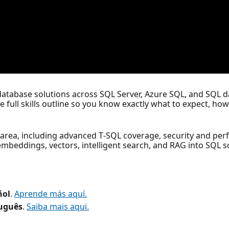
atabase solutions across SQL Server, Azure SQL, and SQL da
 the full skills outline so you know exactly what to expect, 
le area, including advanced T‑SQL coverage, security and pe
 embeddings, vectors, intelligent search, and RAG into SQL s
ñol
.
Aprende más aquí.
uguês
.
Saiba mais aqui.