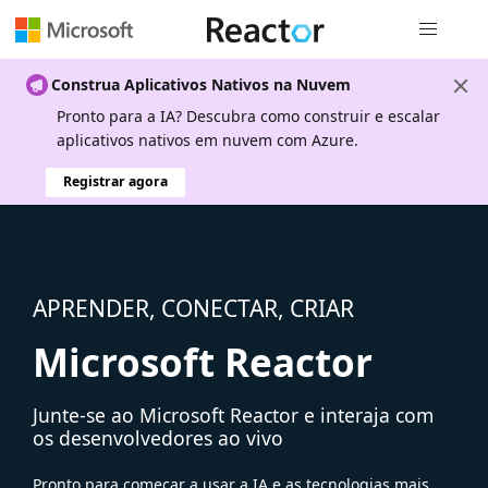
Navegação
Construa Aplicativos Nativos na Nuvem
Pronto para a IA? Descubra como construir e escalar
aplicativos nativos em nuvem com Azure.
Registrar agora
APRENDER, CONECTAR, CRIAR
Microsoft Reactor
Junte-se ao Microsoft Reactor e interaja com
os desenvolvedores ao vivo
Pronto para começar a usar a IA e as tecnologias mais