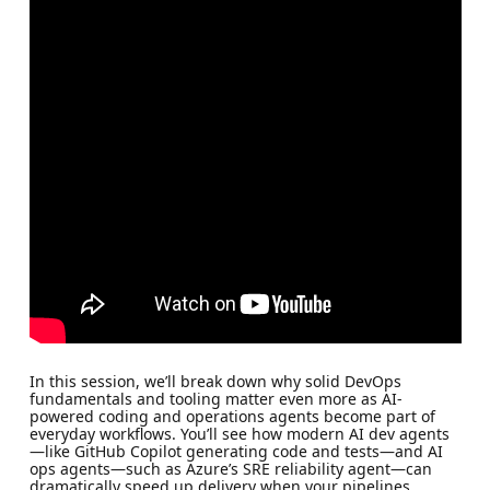
In this session, we’ll break down why solid DevOps
fundamentals and tooling matter even more as AI-
powered coding and operations agents become part of
everyday workflows. You’ll see how modern AI dev agents
—like GitHub Copilot generating code and tests—and AI
ops agents—such as Azure’s SRE reliability agent—can
dramatically speed up delivery when your pipelines,