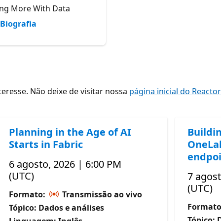
ng More With Data
Biografia
resse. Não deixe de visitar nossa
página inicial do Reacto
Planning in the Age of AI
Buildi
Starts in Fabric
OneLak
endpoi
6 agosto, 2026 | 6:00 PM
(UTC)
7 agost
(UTC)
Formato:
Transmissão ao vivo
Format
Tópico: Dados e análises
Tópico: 
Linguagem: Inglês