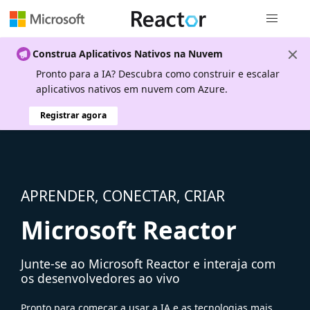
Navegação
Construa Aplicativos Nativos na Nuvem
Pronto para a IA? Descubra como construir e escalar
aplicativos nativos em nuvem com Azure.
Registrar agora
APRENDER, CONECTAR, CRIAR
Microsoft Reactor
Junte-se ao Microsoft Reactor e interaja com
os desenvolvedores ao vivo
Pronto para começar a usar a IA e as tecnologias mais