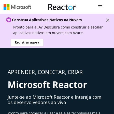
Navegação
Construa Aplicativos Nativos na Nuvem
Pronto para a IA? Descubra como construir e escalar
aplicativos nativos em nuvem com Azure.
Registrar agora
APRENDER, CONECTAR, CRIAR
Microsoft Reactor
Junte-se ao Microsoft Reactor e interaja com
os desenvolvedores ao vivo
Pronto para começar a usar a IA e as tecnologias mais