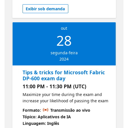
Exibir sob demanda
out
28
segunda-feira
2024
Tips & tricks for Microsoft Fabric
DP-600 exam day
11:00 PM - 11:30 PM (UTC)
Maximize your time during the exam and
increase your likelihood of passing the exam
Formato:
Transmissão ao vivo
Tópico: Aplicativos de IA
Linguagem: Inglês