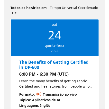
Todos os horários em
- Tempo Universal Coordenado
UTC
out
24
quinta-feira
2024
The Benefits of Getting Certified
in DP-600
6:00 PM - 6:30 PM (UTC)
Learn the many benefits of getting Fabric
Certified and hear stories from people who
have shifted their career through their
Formato:
Transmissão ao vivo
Fabric Certification.
Tópico: Aplicativos de IA
Linguagem: Inglês