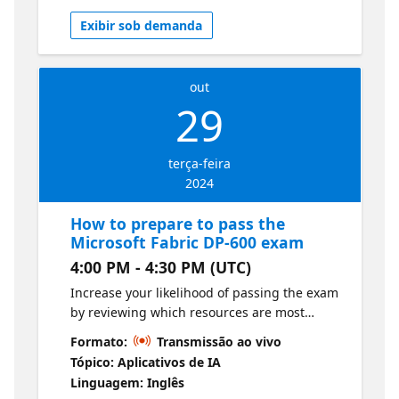
Exibir sob demanda
out
29
terça-feira
2024
How to prepare to pass the
Microsoft Fabric DP-600 exam
4:00 PM - 4:30 PM (UTC)
Increase your likelihood of passing the exam
by reviewing which resources are most
effective for preparing. Learn from people
Formato:
Transmissão ao vivo
who have studied for and passed the exam.
Tópico: Aplicativos de IA
Linguagem: Inglês