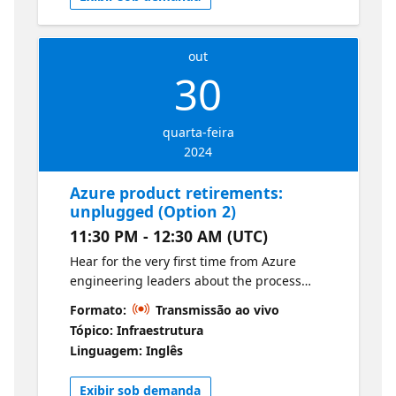
out
30
quarta-feira
2024
Azure product retirements:
unplugged (Option 2)
11:30 PM - 12:30 AM (UTC)
Hear for the very first time from Azure
engineering leaders about the process
through which Azure retirements are
Formato:
Transmissão ao vivo
communicated, what product retirement
Tópico: Infraestrutura
announcements have been recently made,
Linguagem: Inglês
and what you can expect as you navigate the
migration experience.
Exibir sob demanda