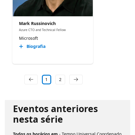
Mark Russinovich
Azure CTO and Technical Fellow
Microsoft
Biografia
1
2
Eventos anteriores
nesta série
Todos os horários em
- Tempo Universal Coordenado