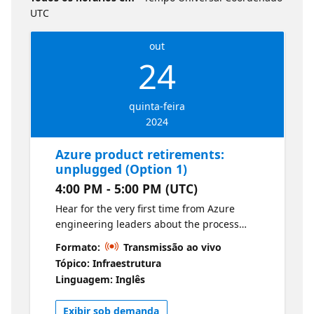
UTC
out
24
quinta-feira
2024
Azure product retirements:
unplugged (Option 1)
4:00 PM - 5:00 PM (UTC)
Hear for the very first time from Azure
engineering leaders about the process
through which Azure retirements are
Formato:
Transmissão ao vivo
communicated, what product retirement
Tópico: Infraestrutura
announcements have been recently made,
Linguagem: Inglês
and what you can expect as you navigate the
migration experience.
Exibir sob demanda