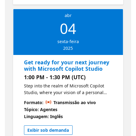
abr
04
sexta-feira
2025
Get ready for your next journey
with Microsoft Copilot Studio
1:00 PM - 1:30 PM (UTC)
Step into the realm of Microsoft Copilot
Studio, where your vision of a personal
digital assistant becomes a reality. We will
Formato:
Transmissão ao vivo
uncover the tools and techniques to design
Tópico: Agentes
your own copilot. Get ready to push your
Linguagem: Inglês
boundaries and become more creative!
Exibir sob demanda