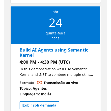
abr
24
quinta-feira
2025
Build AI Agents using Semantic
Kernel
4:00 PM - 4:30 PM (UTC)
In this demonstration we'll use Semantic
Kernel and .NET to combine multiple skills
and perform tasks to achieve an objective.
Formato:
Transmissão ao vivo
We'll see how we can build advanced AI
Tópico: Agentes
agents, that go beyond text responses and
Linguagem: Inglês
that actually do things!
Exibir sob demanda