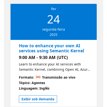
fev
24
segunda-feira
2025
How to enhance your own AI
services using Semantic Kernel
9:00 AM - 9:30 AM (UTC)
Learn to enhance your AI services with
Semantic Kernel, combining Open AI, Azure
Open AI, and Hugging Face. In this
Formato:
Transmissão ao vivo
developer-focused session, you'll build your
Tópico: Agentes
own Copilot experience using skills,
Linguagem: Inglês
memories, connectors, and plugin.
Exibir sob demanda