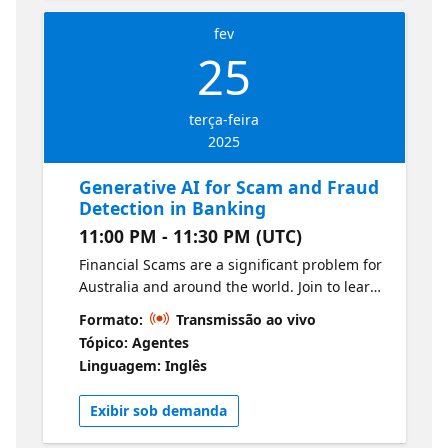
fev
25
terça-feira
2025
Generative AI for Scam and Fraud
Detection in Banking
11:00 PM - 11:30 PM (UTC)
Financial Scams are a significant problem for
Australia and around the world. Join to learn
how Generative AI can be used to detect
Formato:
Transmissão ao vivo
scams and improve customer interaction
Tópico: Agentes
through the scams process.
Linguagem: Inglês
Exibir sob demanda