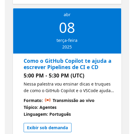
abr
08
terça-feira
2025
Como o GitHub Copilot te ajuda a
escrever Pipelines de CI e CD
5:00 PM - 5:30 PM (UTC)
Nessa palestra vou ensinar dicas e truques
de como o GitHub Copilot e o VSCode ajudam
no dia a dia na criação de YAMLs para
Formato:
Transmissão ao vivo
pipelines de CI e CD no Azure DevOps e no
Tópico: Agentes
GitHub, trazendo produtividade na entrega
Linguagem: Português
dos workflows.
Exibir sob demanda