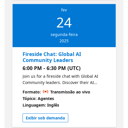
fev
24
segunda-feira
2025
Fireside Chat: Global AI
Community Leaders
6:00 PM - 6:30 PM (UTC)
Join us for a fireside chat with Global AI
Community leaders. Discover their AI
journeys, leadership styles, and community
Formato:
Transmissão ao vivo
insights. Get practical tips on starting your
Tópico: Agentes
own chapter and inspire your local AI
Linguagem: Inglês
community!
Exibir sob demanda