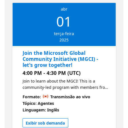
abr
01
terça-feira
2025
Join the Microsoft Global
Community Initiative (MGCI) -
let's grow together!
4:00 PM - 4:30 PM (UTC)
Join to learn about the MGCI! This is a
community-led program with members from
around the world, supported by Microsoft
Formato:
Transmissão ao vivo
and community enthusiasts. You’ll learn how
Tópico: Agentes
to get involved, what you can expect as a
Linguagem: Inglês
member, how we engage, and much more!
Exibir sob demanda