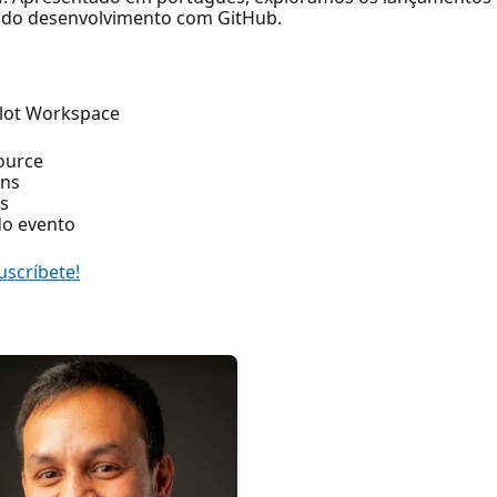
o do desenvolvimento com GitHub.
ilot Workspace
ource
ons
s
do evento
uscríbete!