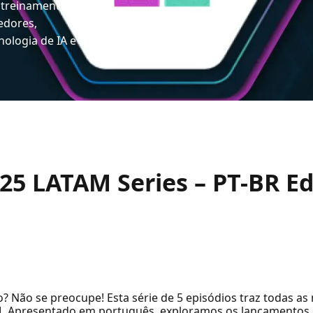
 treinamento e
edores,
ologia de IA e
25 LATAM Series – PT-BR Ed
 Não se preocupe! Esta série de 5 episódios traz todas as
M. Apresentado em português, exploramos os lançamentos