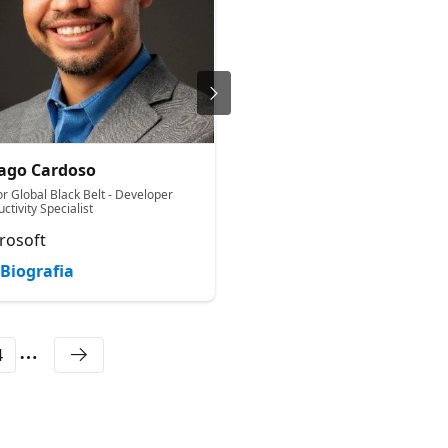
ago Cardoso
Fernando Filiputti
or Global Black Belt - Developer
Especialista Técnico em Micros
ctivity Specialist
Azure & AI
rosoft
Microsoft
Biografia
Biografia
4