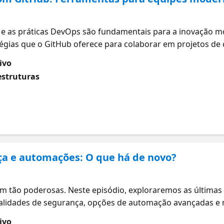
)
e as práticas DevOps são fundamentais para a inovação m
tégias que o GitHub oferece para colaborar em projetos de 
 e implementar práticas DevOps efetivas. Conheça as mel
ivo
 colaboração e criar software de qualidade com metodologia
estruturas
ça e automações: O que há de novo?
)
am tão poderosas. Neste episódio, exploraremos as últimas
nalidades de segurança, opções de automação avançadas e 
robustos. Descubra como proteger seu código, automatizar
ivo