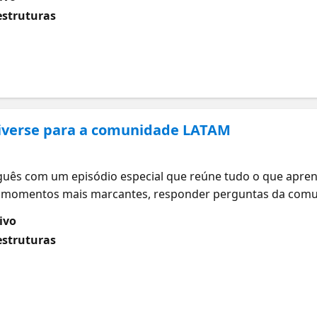
mpulsionem a velocidade do seu time sem comprometer a qu
estruturas
niverse para a comunidade LATAM
guês com um episódio especial que reúne tudo o que apre
os momentos mais marcantes, responder perguntas da com
como implementar essas inovações no seu contexto local. A
ivo
imento de software e como se preparar para o que está por
estruturas