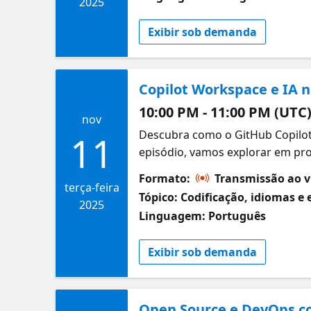
2025
Exibir sob demanda
Copilot Workspace e IA 
10:00 PM - 11:00 PM (UTC
nov
Descubra como o GitHub Copilo
11
episódio, vamos explorar em pro
criação de ambientes de desenv
Formato:
Transmissão ao v
multiplicar sua produtividade, 
terça-feira
Tópico: Codificação, idiomas e 
IA cuida das tarefas repetitivas.
2025
Linguagem: Português
Exibir sob demanda
Open Source e DevOps c