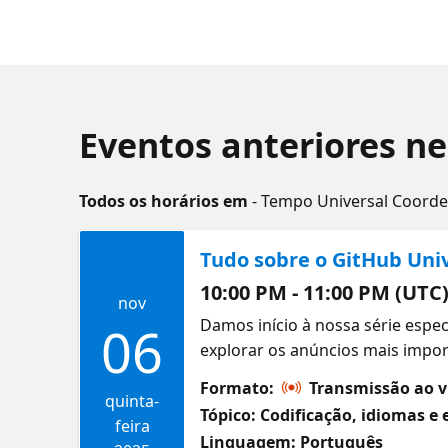
Eventos anteriores ne
Todos os horários em
- Tempo Universal Coord
Tudo sobre o GitHub Univ
10:00 PM - 11:00 PM (UTC
nov
Damos início à nossa série espe
06
explorar os anúncios mais impor
produtividade para desenvolvedo
Formato:
Transmissão ao v
pelos destaques do evento e com
quinta-
Tópico: Codificação, idiomas e 
trabalho diário.
feira
Linguagem: Português