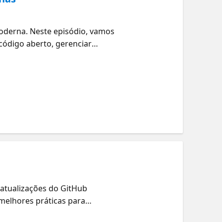
oderna. Neste episódio, vamos
código aberto, gerenciar
hores técnicas para manter
s ágeis.
 atualizações do GitHub
melhores práticas para
 processos de deploy e criar