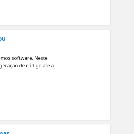
ou
emos software. Neste
geração de código até a
as ferramentas para
roblemas complexos enquanto a
nas