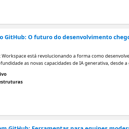
no GitHub: O futuro do desenvolvimento cheg
)
t Workspace está revolucionando a forma como desenvolv
fundidade as novas capacidades de IA generativa, desde a 
olvimento completos. Você aprenderá como aproveitar ess
ivo
reduzir o tempo de desenvolvimento e focar em resolver p
estruturas
om GitHub: Ferramentas para equipes moder