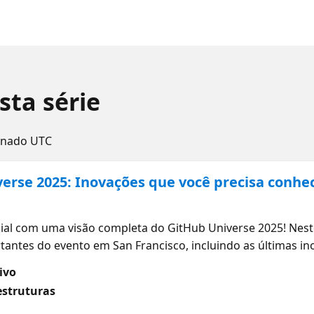
sta série
enado UTC
erse 2025: Inovações que você precisa conhe
)
cial com uma visão completa do GitHub Universe 2025! Nest
tantes do evento em San Francisco, incluindo as últimas i
res e as tendências que estão transformando a indústria 
ivo
partilhar insights exclusivos sobre como essas novidades 
estruturas