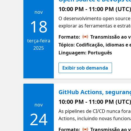
10:00 PM - 11:00 PM (UTC
nov
O desenvolvimento open source 
18
explorar as ferramentas e estra
comunidades de desenvolvedores
Formato:
Transmissão ao v
projetos escaláveis, fomentar a
terça-feira
Tópico: Codificação, idiomas e 
2025
Linguagem: Português
Exibir sob demanda
GitHub Actions, seguran
10:00 PM - 11:00 PM (UTC
nov
As pipelines de CI/CD nunca for
24
Actions, incluindo novas funcio
implementar fluxos de trabalho 
Formato:
Transmissão ao v