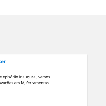
cer
e episódio inaugural, vamos
novações em IA, ferramentas de
de software. Vamos te guiar
impactarão seu fluxo de