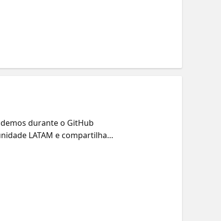
alidade.
ndemos durante o GitHub
unidade LATAM e compartilhar
lém disso, discutiremos as
 vir no ecossistema GitHub.