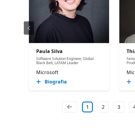
Paula Silva
Thi
Software Solution Engineer, Global
Seni
Black Belt, LATAM Leader
Produ
Microsoft
Mic
Biografia
1
2
3