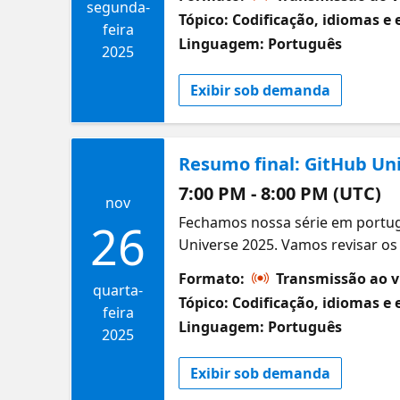
pipelines mais eficientes que i
segunda-
Tópico: Codificação, idiomas e 
feira
Linguagem: Português
2025
Exibir sob demanda
Resumo final: GitHub U
7:00 PM - 8:00 PM (UTC)
nov
Fechamos nossa série em portu
26
Universe 2025. Vamos revisar 
uma perspectiva integral sobre 
Formato:
Transmissão ao v
tendências futuras do desenvolv
quarta-
Tópico: Codificação, idiomas e 
feira
Linguagem: Português
2025
Exibir sob demanda