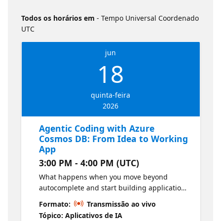
Todos os horários em
- Tempo Universal Coordenado
UTC
jun
18
quinta-feira
2026
Agentic Coding with Azure
Cosmos DB: From Idea to Working
App
3:00 PM - 4:00 PM (UTC)
What happens when you move beyond
autocomplete and start building applications
with an AI coding agent as part of your
Formato:
Transmissão ao vivo
workflow? This session shows how
Tópico: Aplicativos de IA
developers can go from a prompt to a