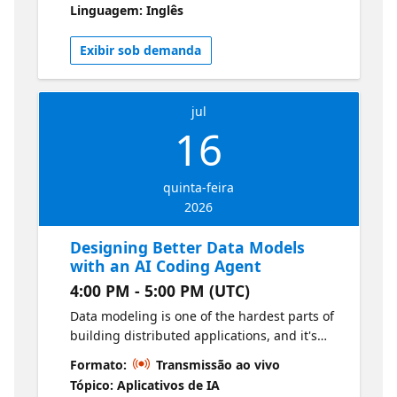
Linguagem: Inglês
working Azure Cosmos DB application using
agentic development tools, while learning
Exibir sob demanda
where agents accelerate work—and where
human architecture decisions still matter.
Check out the CosmosDB Agent Kit
jul
TheSource - Azure Databases
16
quinta-feira
2026
Designing Better Data Models
with an AI Coding Agent
4:00 PM - 5:00 PM (UTC)
Data modeling is one of the hardest parts of
building distributed applications, and it's
easy to get wrong early. This session
Formato:
Transmissão ao vivo
explores how an agent can help design
Tópico: Aplicativos de IA
containers, partition keys, relationships, and