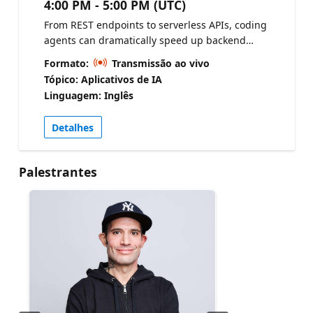
4:00 PM - 5:00 PM (UTC)
From REST endpoints to serverless APIs, coding
agents can dramatically speed up backend
development. This session demonstrates how to
Formato:
Transmissão ao vivo
use an agent to scaffold APIs, integrate Azure
Tópico: Aplicativos de IA
Cosmos DB SDKs, implement CRUD operations,
Linguagem: Inglês
and refine the architecture for real-world use.
Check out the CosmosDB Agent Kit Azure Cosmos
Detalhes
DB Agent Kit for AI coding assistants
Palestrantes