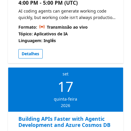
4:00 PM - 5:00 PM (UTC)
AI coding agents can generate working code
quickly, but working code isn't always production-
ready code. This session focuses on reviewing
Formato:
Transmissão ao vivo
agent-generated Azure Cosmos DB code for
Tópico: Aplicativos de IA
scalability, RU efficiency, indexing strategy, and
Linguagem: Inglês
long-term maintainability. Check out the
CosmosDB Agent Kit Azure Cosmos DB Design
Detalhes
Pattern Samples Azure Cosmos DB Agent Kit for
AI coding assistants
set
17
quinta-feira
2026
Building APIs Faster with Agentic
Development and Azure Cosmos DB