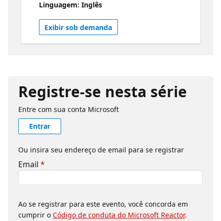
Linguagem: Inglês
access patterns for Azure Cosmos DB while
teaching developers how to validate those
Exibir sob demanda
recommendations. Check out the CosmosDB
Agent Kit Microsoft | Azure Databases
Registre-se nesta série
Entre com sua conta Microsoft
Entrar
Ou insira seu endereço de email para se registrar
Email
*
Ao se registrar para este evento, você concorda em
cumprir o
Código de conduta do Microsoft Reactor
.