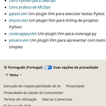
Livro Python para DevOps
Livro prático de MLOps
pytest.vim
Um plugin Vim para executar testes Pytest
khuno.vim
Um plugin Vim para linting de projetos
Python
coveragepy.vim
Um plugin Vim para coverage.py
posero.vim
Um plugin Vim para apresentar com texto
simples
Modo
de
Português (Portugal)
Suas opções de privacidade
leitura
Tema
desativado
Exclusão de responsabilidade de IA
Privacidade
Privacidade da Saúde do Consumidor
Termos de Utilização
Marcas Comerciais
© Microsoft 2026