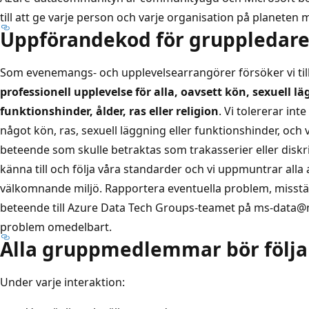
till att ge varje person och varje organisation på planeten 
Uppförandekod för gruppledar
Som evenemangs- och upplevelsearrangörer försöker vi ti
professionell upplevelse för alla, oavsett kön, sexuell l
funktionshinder, ålder, ras eller religion
. Vi tolererar in
något kön, ras, sexuell läggning eller funktionshinder, och v
beteende som skulle betraktas som trakasserier eller diskri
känna till och följa våra standarder och vi uppmuntrar alla a
välkomnande miljö. Rapportera eventuella problem, misstänk
beteende till Azure Data Tech Groups-teamet på ms-data@m
problem omedelbart.
Alla gruppmedlemmar bör följa
Under varje interaktion: