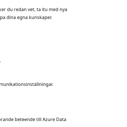
ker du redan vet, ta itu med nya
upa dina egna kunskaper.
.
unikationsinställningar.
örande beteende till Azure Data