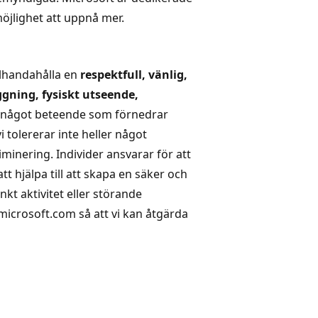
möjlighet att uppnå mer.
e
llhandahålla en
respektfull, vänlig,
äggning, fysiskt utseende,
te något beteende som förnedrar
i tolererar inte heller något
minering. Individer ansvarar för att
tt hjälpa till att skapa en säker och
t aktivitet eller störande
icrosoft.com så att vi kan åtgärda