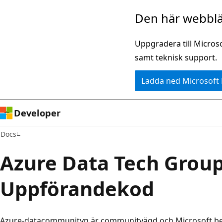
Hoppa
Den här webblä
till
huvudinnehåll
Uppgradera till Micros
samt teknisk support.
Ladda ned Microsoft
Developer
Docs
Azure Data Tech Group
Uppförandekod
Azure-datacommunityn är communityägd och Microsoft be