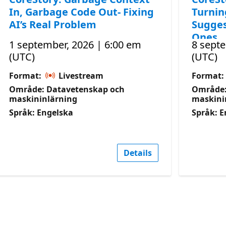
In, Garbage Code Out- Fixing
Turnin
AI’s Real Problem
Sugges
Ones
1 september, 2026 | 6:00 em
8 septe
(UTC)
(UTC)
Format:
Livestream
Format:
Område: Datavetenskap och
Område:
maskininlärning
maskini
Språk: Engelska
Språk: E
Details