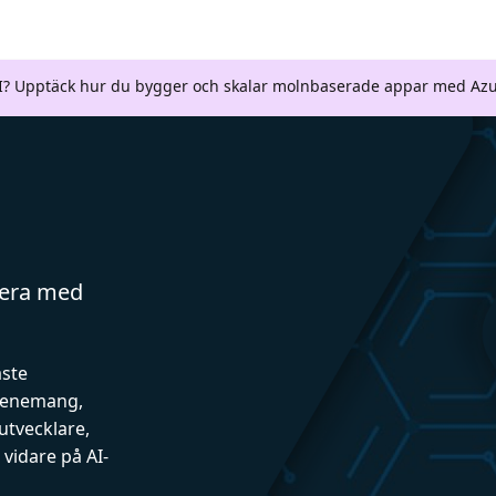
AI? Upptäck hur du bygger och skalar molnbaserade appar med Azu
gera med
aste
evenemang,
utvecklare,
vidare på AI-