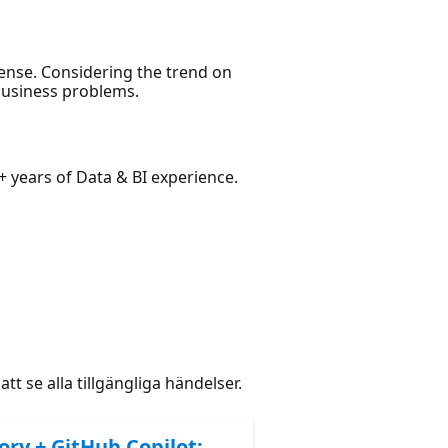
nse. Considering the trend on
 business problems.
 years of Data & BI experience.
att se alla tillgängliga händelser.
ory + GitHub Copilot: