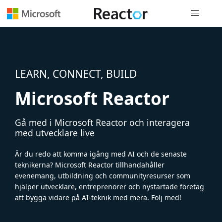
Global nav
LEARN, CONNECT, BUILD
Microsoft Reactor
Gå med i Microsoft Reactor och interagera
med utvecklare live
Är du redo att komma igång med AI och de senaste
teknikerna? Microsoft Reactor tillhandahåller
evenemang, utbildning och communityresurser som
hjälper utvecklare, entreprenörer och nystartade företag
att bygga vidare på AI-teknik med mera. Följ med!