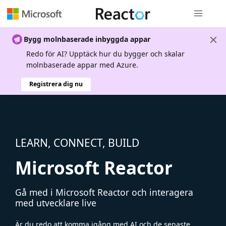
Global nav
Bygg molnbaserade inbyggda appar
Redo för AI? Upptäck hur du bygger och skalar
molnbaserade appar med Azure.
Registrera dig nu
LEARN, CONNECT, BUILD
Microsoft Reactor
Gå med i Microsoft Reactor och interagera
med utvecklare live
Är du redo att komma igång med AI och de senaste