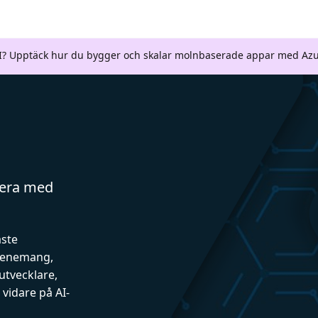
AI? Upptäck hur du bygger och skalar molnbaserade appar med Azu
gera med
aste
evenemang,
utvecklare,
vidare på AI-