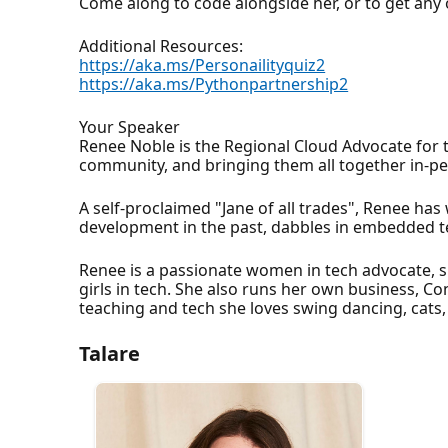
Come along to code alongside her, or to get an
Additional Resources:
https://aka.ms/Personailityquiz2
https://aka.ms/Pythonpartnership2
Your Speaker
Renee Noble is the Regional Cloud Advocate for 
community, and bringing them all together in-pe
A self-proclaimed "Jane of all trades", Renee ha
development in the past, dabbles in embedded te
Renee is a passionate women in tech advocate,
girls in tech. She also runs her own business, C
teaching and tech she loves swing dancing, cats,
Talare