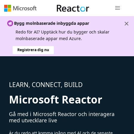
Global nav
Bygg molnbaserade inbyggda appar
Redo för AI? Upptäck hur du bygger och skalar
molnbaserade appar med Azure.
Registrera dig nu
LEARN, CONNECT, BUILD
Microsoft Reactor
Gå med i Microsoft Reactor och interagera
med utvecklare live
Är du redo att komma igång med AI och de senaste