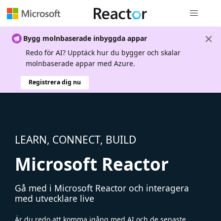
Global nav
Bygg molnbaserade inbyggda appar
Redo för AI? Upptäck hur du bygger och skalar
molnbaserade appar med Azure.
Registrera dig nu
LEARN, CONNECT, BUILD
Microsoft Reactor
Gå med i Microsoft Reactor och interagera
med utvecklare live
Är du redo att komma igång med AI och de senaste