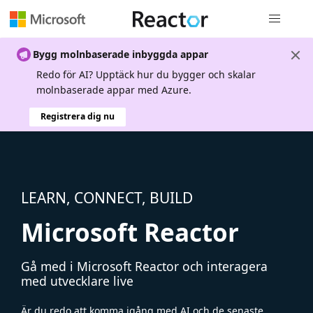
Global nav
Bygg molnbaserade inbyggda appar
Redo för AI? Upptäck hur du bygger och skalar
molnbaserade appar med Azure.
Registrera dig nu
LEARN, CONNECT, BUILD
Microsoft Reactor
Gå med i Microsoft Reactor och interagera
med utvecklare live
Är du redo att komma igång med AI och de senaste