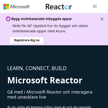
Global nav
Bygg molnbaserade inbyggda appar
Redo för AI? Upptäck hur du bygger och skalar
molnbaserade appar med Azure.
Registrera dig nu
LEARN, CONNECT, BUILD
Microsoft Reactor
Gå med i Microsoft Reactor och interagera
med utvecklare live
Är du redo att komma igång med AI och de senaste