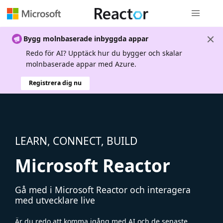
Global nav
Bygg molnbaserade inbyggda appar
Redo för AI? Upptäck hur du bygger och skalar
molnbaserade appar med Azure.
Registrera dig nu
LEARN, CONNECT, BUILD
Microsoft Reactor
Gå med i Microsoft Reactor och interagera
med utvecklare live
Är du redo att komma igång med AI och de senaste