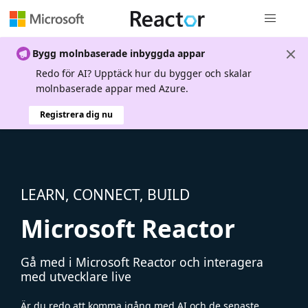
Global nav
Bygg molnbaserade inbyggda appar
Redo för AI? Upptäck hur du bygger och skalar
molnbaserade appar med Azure.
Registrera dig nu
LEARN, CONNECT, BUILD
Microsoft Reactor
Gå med i Microsoft Reactor och interagera
med utvecklare live
Är du redo att komma igång med AI och de senaste