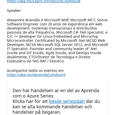
https://aka.ms/Learn.IntroAzureCosmosDB
Speaker:
Alexandre Brandão é Microsoft MVP, Microsoft MCT, Senior
Software Engineer com 26 anos de experiência em web
development, tsistemas transacionais e distribuídos
passivos de alta frequência, Microsoft C# .Net specialist, e
C/C ++ developer for Linux Embedded and Microchip
Microcontroller. Certificated by Microsoft .Net MCSD Web
Developer, MCSA Microsoft SQL Server 2012, and Microsoft
IT Specialist. Founder and community leader of .Net
Inside and IoT Inside, Agile Inside, and DevOps Inside.
Atualmente, CTO/Diretor de Tecnologia e Diretor
Estatutário da TAG IMF / StoneCo.
Acompanhe todos os eventos em
https://aka.ms/AprendaComAzure
Den här händelsen är en del av Aprenda
com o Azure Series.
Klicka här för att
besök seriesidan
där du
kan se alla kommande händelser och
händelser på begäran.