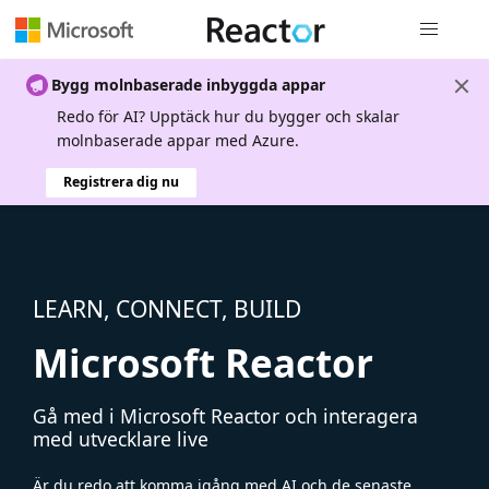
Global nav
Bygg molnbaserade inbyggda appar
Redo för AI? Upptäck hur du bygger och skalar
molnbaserade appar med Azure.
Registrera dig nu
LEARN, CONNECT, BUILD
Microsoft Reactor
Gå med i Microsoft Reactor och interagera
med utvecklare live
Är du redo att komma igång med AI och de senaste