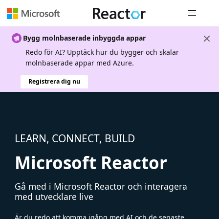
Global nav
Bygg molnbaserade inbyggda appar
Redo för AI? Upptäck hur du bygger och skalar
molnbaserade appar med Azure.
Registrera dig nu
LEARN, CONNECT, BUILD
Microsoft Reactor
Gå med i Microsoft Reactor och interagera
med utvecklare live
Är du redo att komma igång med AI och de senaste