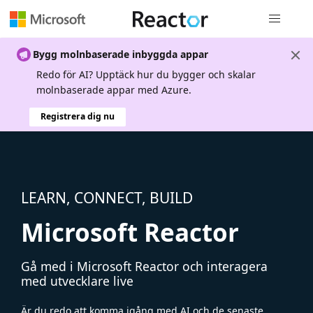
Global nav
Bygg molnbaserade inbyggda appar
Redo för AI? Upptäck hur du bygger och skalar
molnbaserade appar med Azure.
Registrera dig nu
LEARN, CONNECT, BUILD
Microsoft Reactor
Gå med i Microsoft Reactor och interagera
med utvecklare live
Är du redo att komma igång med AI och de senaste