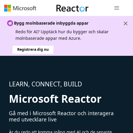
Global nav
Bygg molnbaserade inbyggda appar
Redo för AI? Upptäck hur du bygger och skalar
molnbaserade appar med Azure.
Registrera dig nu
LEARN, CONNECT, BUILD
Microsoft Reactor
Gå med i Microsoft Reactor och interagera
med utvecklare live
Är du redo att komma igång med AI och de senaste