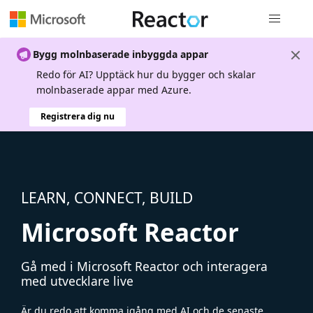
Global nav
Bygg molnbaserade inbyggda appar
Redo för AI? Upptäck hur du bygger och skalar
molnbaserade appar med Azure.
Registrera dig nu
LEARN, CONNECT, BUILD
Microsoft Reactor
Gå med i Microsoft Reactor och interagera
med utvecklare live
Är du redo att komma igång med AI och de senaste