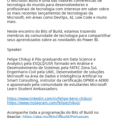
O Microsoft Build é uma das maiores conferências de
tecnologia do mundo para desenvolvedores e
profissionais de tecnologia com interesse em saber sobre
os mais recentes lançamentos de tecnologias da
Microsoft, em áreas como DevOps, AI, Low Code e muito
mais.
Neste encontro do Bits of Build, estamos trazendo
membros da comunidade de tecnologia para compartilhar
seus aprendizados sobre as novidades do Power BI.
Speaker:
Felipe Chikuji é Pós-graduando em Data Science e
Analytics pela ESQLQ/USP, formado em Análise e
Desenvolvimento de Sistemas pela FATEC Zona Sul,
Engenhario Civil pela UMC, Desenvolvedor de soluções
Microsoft na área de Dados e Inteligência Artificial na
Smart Consulting, instrutor da certificação DP900 e AI900
e apaixonado pela comunidade de estudantes Microsoft
Learn Student Ambassadors.
https://www.linkedin.com/in/felipe-kenji-chikuji/
https://www.instagram.com/felipechikuji/
Acompanhe toda a programação do Bits of Build no
Reactor:
https://aka.ms/BitsOfBuild/Portugues