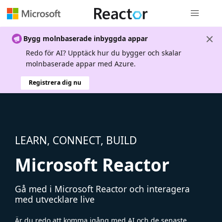
Global nav
Bygg molnbaserade inbyggda appar
Redo för AI? Upptäck hur du bygger och skalar
molnbaserade appar med Azure.
Registrera dig nu
LEARN, CONNECT, BUILD
Microsoft Reactor
Gå med i Microsoft Reactor och interagera
med utvecklare live
Är du redo att komma igång med AI och de senaste