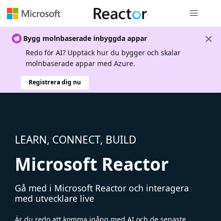
Global nav
Bygg molnbaserade inbyggda appar
Redo för AI? Upptäck hur du bygger och skalar
molnbaserade appar med Azure.
Registrera dig nu
LEARN, CONNECT, BUILD
Microsoft Reactor
Gå med i Microsoft Reactor och interagera
med utvecklare live
Är du redo att komma igång med AI och de senaste