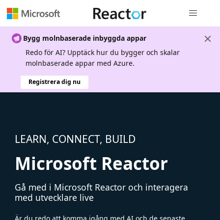
Global nav
Bygg molnbaserade inbyggda appar
Redo för AI? Upptäck hur du bygger och skalar
molnbaserade appar med Azure.
Registrera dig nu
LEARN, CONNECT, BUILD
Microsoft Reactor
Gå med i Microsoft Reactor och interagera
med utvecklare live
Är du redo att komma igång med AI och de senaste