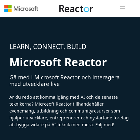
Global nav
LEARN, CONNECT, BUILD
Microsoft Reactor
Gå med i Microsoft Reactor och interagera
med utvecklare live
Är du redo att komma igång med AI och de senaste
teknikerna? Microsoft Reactor tillhandahåller
evenemang, utbildning och communityresurser som
hjälper utvecklare, entreprenörer och nystartade företag
att bygga vidare på AI-teknik med mera. Följ med!