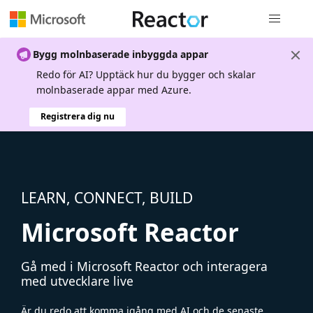
Global nav
Bygg molnbaserade inbyggda appar
Redo för AI? Upptäck hur du bygger och skalar
molnbaserade appar med Azure.
Registrera dig nu
LEARN, CONNECT, BUILD
Microsoft Reactor
Gå med i Microsoft Reactor och interagera
med utvecklare live
Är du redo att komma igång med AI och de senaste