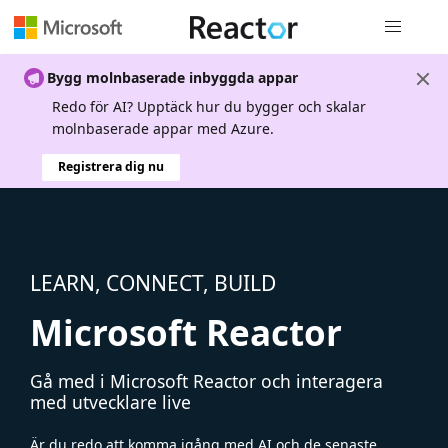
Global nav
Bygg molnbaserade inbyggda appar
Redo för AI? Upptäck hur du bygger och skalar
molnbaserade appar med Azure.
Registrera dig nu
LEARN, CONNECT, BUILD
Microsoft Reactor
Gå med i Microsoft Reactor och interagera
med utvecklare live
Är du redo att komma igång med AI och de senaste